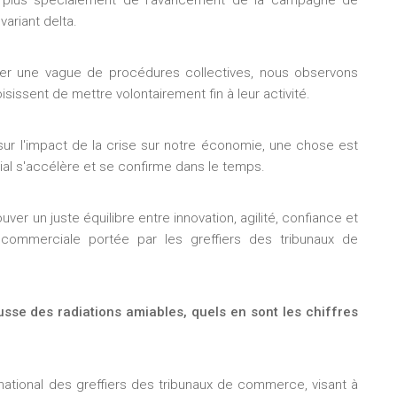
et plus spécialement de l’avancement de la campagne de
ariant delta.
erler une vague de procédures collectives, nous observons
issent de mettre volontairement fin à leur activité.
sur l'impact de la crise sur notre économie, une chose est
rial s'accélère et se confirme dans le temps.
r un juste équilibre entre innovation, agilité, confiance et
e commerciale portée par les greffiers des tribunaux de
e des radiations amiables, quels en sont les chiffres
national des greffiers des tribunaux de commerce, visant à