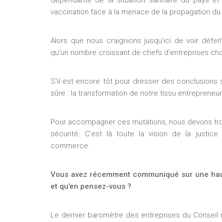
dépendante de la situation sanitaire du pays 
vaccination face à la menace de la propagation du v
Alors que nous craignions jusqu'ici de voir déf
qu'un nombre croissant de chefs d'entreprises chois
S'il est encore tôt pour dresser des conclusions 
sûre : la transformation de notre tissu entrepreneu
Pour accompagner ces mutations, nous devons trouve
sécurité. C'est là toute la vision de la justic
commerce.
Vous avez récemment communiqué sur une hauss
et qu’en pensez-vous ?
Le dernier baromètre des entreprises du Conseil 