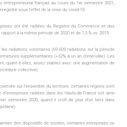
ssu entrepreneurial français au cours du 1er semestre 2021,
registré sous l’effet de la crise du covid-19.
ntreprises ont été radiées du Registre du Commerce et des
 rapport à la même période de 2020 et de 1,5 % vs. 2019.
es radiations volontaires (69 609 radiations sur la période
fermetures supplémentaires (+32% à un an d’intervalle). Les
sont, quant à elles, assez stables avec une augmentation de
rocédure collective).
bservée sur l'ensemble du territoire, certaines régions sont
 d'entreprises radiées dans les Hauts-de-France est ainsi
ier semestre 2020, quand il croît de plus d'un tiers dans
uitaine).
intien des dispositifs de soutien, certaines entreprises se