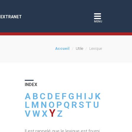
EXTRANET
Accueil
Utile
Lexique
INDEX
A
B
C
D
E
F
G
H
I
J
K
L
M
N
O
P
Q
R
S
T
U
Y
V
W
X
Z
Il est rappelé que le lexique est fourni