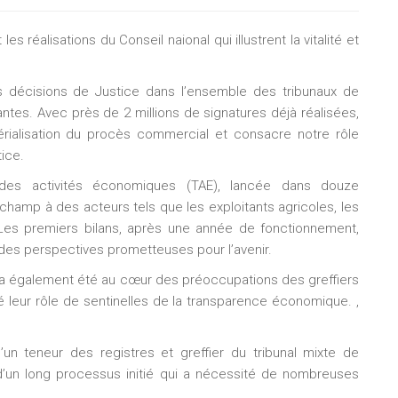
les réalisations du Conseil naional qui illustrent la vitalité et
s décisions de Justice dans l’ensemble des tribunaux de
tes. Avec près de 2 millions de signatures déjà réalisées,
rialisation du procès commercial et consacre notre rôle
ice.
ux des activités économiques (TAE), lancée dans douze
le champ à des acteurs tels que les exploitants agricoles, les
. Les premiers bilans, après une année de fonctionnement,
des perspectives prometteuses pour l’avenir.
ère a également été au cœur des préoccupations des greffiers
 leur rôle de sentinelles de la transparence économique. ,
 d’un teneur des registres et greffier du tribunal mixte de
un long processus initié qui a nécessité de nombreuses