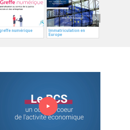
greffe numérique
Immatriculation en
Rapports d'ac
Europe